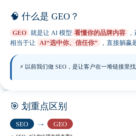
🧠 什么是 GEO？
GEO
就是让 AI 模型
看懂你的品牌内容
，
相当于让
AI“选中你、信任你”
，直接躺赢最佳
⚡ 以前我们做 SEO，是让客户在一堆链接里
🎯 划重点区别
→
SEO
GEO